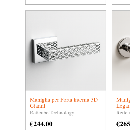
Maniglia per Porta interna 3D
Manig
Gianni
Lega
Reticube Technology
Retic
€
244.00
€
265