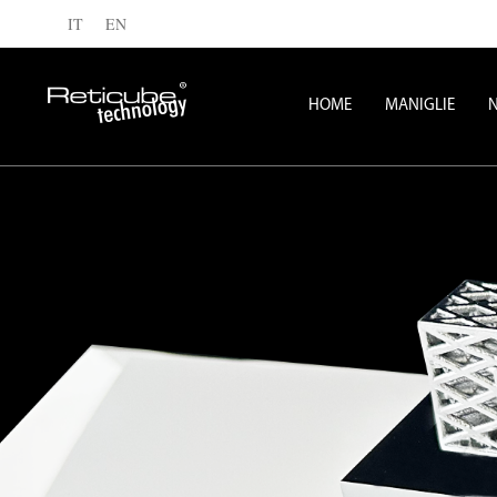
Salta
IT
EN
al
contenuto
HOME
MANIGLIE
N