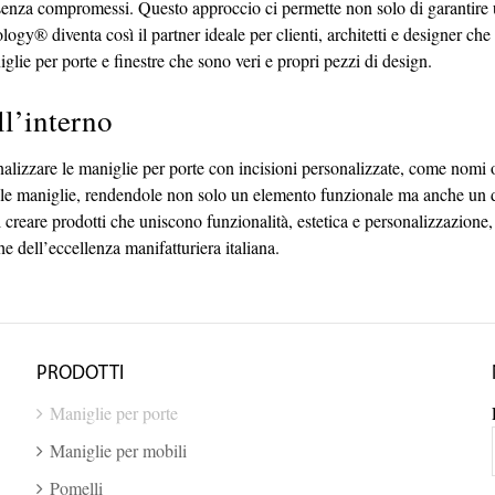
 senza compromessi. Questo approccio ci permette non solo di garantire u
y® diventa così il partner ideale per clienti, architetti e designer che 
glie per porte e finestre che sono veri e propri pezzi di design.
ll’interno
izzare le maniglie per porte con incisioni personalizzate, come nomi o i
e maniglie, rendendole non solo un elemento funzionale ma anche un detta
el creare prodotti che uniscono funzionalità, estetica e personalizzazion
che dell’eccellenza manifatturiera italiana.
PRODOTTI
Maniglie per porte
Maniglie per mobili
Pomelli