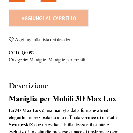
per
Mobili
AGGIUNGI AL CARRELLO
3D
Max
Lux
Aggiungi alla lista dei desideri
con
Swarovski
COD:
Q0097
quantità
Categorie:
Maniglie
,
Maniglie per mobili
Descrizione
Maniglia per Mobili 3D Max Lux
3D Max Lux
ovale ed
La
è una maniglia dalla forma
elegante
cornice di cristalli
, impreziosita da una raffinata
Swarovski®
che ne esalta la brillantezza e il carattere
esclusivo. Un dettaglio prezioso capace di trasformare ogni