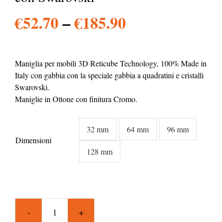
€
52.70
–
€
185.90
Maniglia per mobili 3D Reticube Technology, 100% Made in
Italy con gabbia con la speciale gabbia a quadratini e cristalli
Swarovski.
Maniglie in Ottone con finitura Cromo.
32 mm
64 mm
96 mm

Dimensioni
128 mm
Maniglia